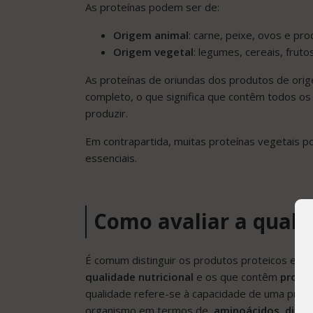
As proteínas podem ser de:
Origem animal
: carne, peixe, ovos e pr
Origem vegetal
: legumes, cereais, fru
As proteínas de oriundas dos produtos de ori
completo, o que significa que contêm todos o
produzir.
Em contrapartida, muitas proteínas vegetais 
essenciais.
Como avaliar a qual
É comum distinguir os produtos proteicos em
qualidade nutricional
e os que contêm
proteí
qualidade refere-se à capacidade de uma proteí
organismo em termos de
aminoácidos
,
diges