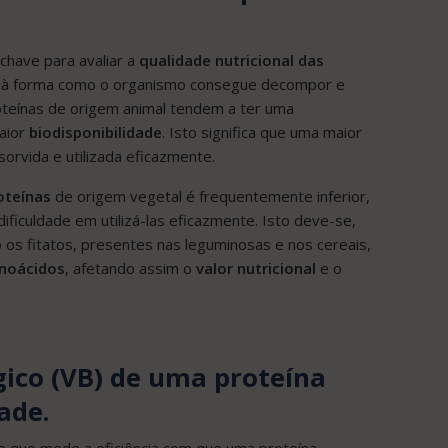
chave para avaliar a
qualidade nutricional
das
-se à forma como o organismo consegue decompor e
oteínas de origem animal tendem a ter uma
aior
biodisponibilidade
. Isto significa que uma maior
rvida e utilizada eficazmente.
oteínas
de origem vegetal é frequentemente inferior,
ificuldade em utilizá-las eficazmente. Isto deve-se,
os fitatos, presentes nas leguminosas e nos cereais,
noácidos
, afetando assim o
valor nutricional
e o
gico (VB) de uma proteína
ade.
e que mede a eficiência com que uma proteína