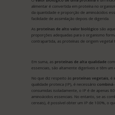
alimentar é convertida em proteína no organis
da quantidade e proporção de aminoácidos esse
facilidade de assimilação depois de digerida.
As
proteínas de alto valor biológico
são aque
proporções adequadas para o organismo formar
contrapartida, as proteínas de origem vegetal t
Em suma, as
proteínas de alta qualidade
como
essenciais, são altamente digeríveis e têm um e
No que diz respeito às
proteínas vegetais
, é
qualidade proteica (IP), é necessário
combiná-
consumidas isoladamente, o IP é de apenas 80
aminoácidos essenciais. No entanto, se as co
cereais), é possível obter um IP de 100%, o qu