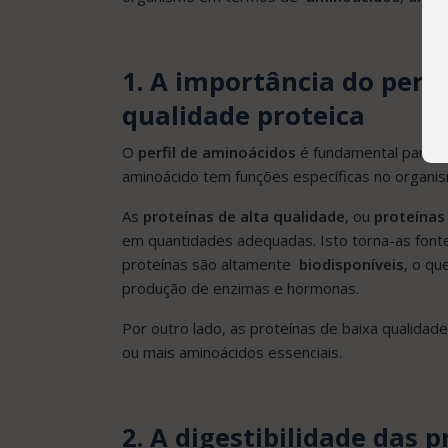
1. A importância do perf
qualidade proteica
O
perfil de aminoácidos
é fundamental para av
aminoácido tem funções específicas no organi
As
proteínas de alta qualidade
, ou
proteínas
em quantidades adequadas. Isto torna-as fonte
proteínas são altamente
biodisponíveis
, o qu
produção de enzimas e hormonas.
Por outro lado, as proteínas de baixa qualida
ou mais aminoácidos essenciais.
2. A digestibilidade das 