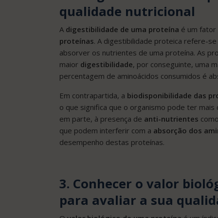
qualidade nutricional
A
digestibilidade de uma proteína
é um fator 
proteínas
. A digestibilidade proteica refere
absorver os nutrientes de uma proteína. As pr
maior
digestibilidade
, por conseguinte, uma m
percentagem de aminoácidos consumidos é abso
Em contrapartida, a
biodisponibilidade das pr
o que significa que o organismo pode ter mais d
em parte, à presença de
anti-nutrientes
como 
que podem interferir com a
absorção dos ami
desempenho destas proteínas.
3. Conhecer o valor bioló
para avaliar a sua qualid
O
valor biológico de uma proteína
é um índic